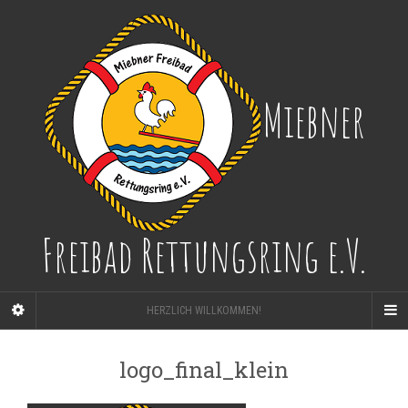
Miebner
Freibad Rettungsring e.V.
HERZLICH WILLKOMMEN!
logo_final_klein